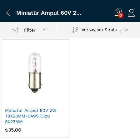
Miniatür Ampul 60V 2W T9X23MM-BA9S Ölçü 9X23MM
0
Varsayılan Sıralama
Filter
Miniatür Ampul 60V 2W
T9X23MM-BA9S Ölçü
9X23MM
₺
35,00