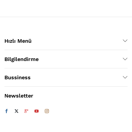
şük
sek
t
t
Hızlı Menü
Bilgilendirme
Bussiness
Newsletter