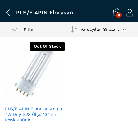
PLS/E 4PİN Florasan Ampul 7W Duy G23 Ölçü 137mm Renk 3000K
0
Varsayılan Sıralama
Filter
Out Of Stock
PLS/E 4PİN Florasan Ampul
7W Duy G23 Ölçü 137mm
Renk 3000K