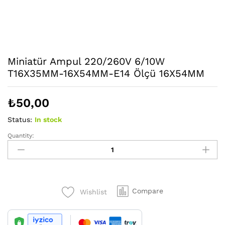
Miniatür Ampul 220/260V 6/10W
T16X35MM-16X54MM-E14 Ölçü 16X54MM
₺
50,00
Status:
In stock
Quantity:
Miniatür
Ampul
220/260V
6/10W
T16X35MM-
Compare
Wishlist
16X54MM-
E14
Ölçü