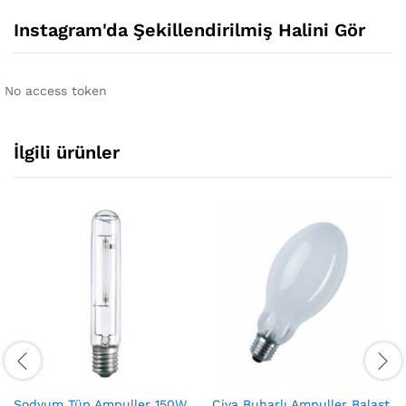
Instagram'da Şekillendirilmiş Halini Gör
No access token
İlgili ürünler
Sodyum Tüp Ampuller 150W
Civa Buharlı Ampuller Balast