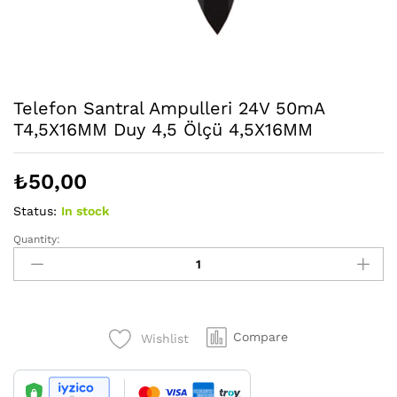
Telefon Santral Ampulleri 24V 50mA
T4,5X16MM Duy 4,5 Ölçü 4,5X16MM
₺
50,00
Status:
In stock
Quantity:
Telefon
Santral
Ampulleri
24V
50mA
Compare
Wishlist
T4,5X16MM
Duy
4,5