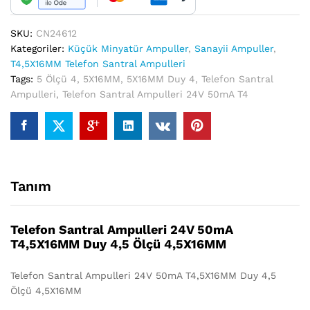
Ölçü
4,5X16MM
quantity
SKU:
CN24612
Kategoriler:
Küçük Minyatür Ampuller
,
Sanayii Ampuller
,
T4,5X16MM Telefon Santral Ampulleri
Tags:
5 Ölçü 4
,
5X16MM
,
5X16MM Duy 4
,
Telefon Santral
Ampulleri
,
Telefon Santral Ampulleri 24V 50mA T4
Tanım
Telefon Santral Ampulleri 24V 50mA
T4,5X16MM Duy 4,5 Ölçü 4,5X16MM
Telefon Santral Ampulleri 24V 50mA T4,5X16MM Duy 4,5
Ölçü 4,5X16MM