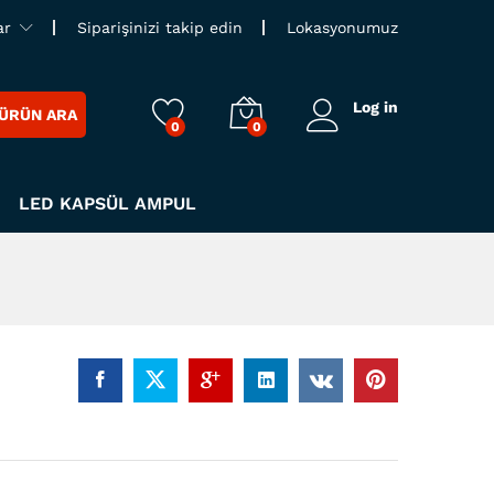
ar
Siparişinizi takip edin
Lokasyonumuz
Log in
ÜRÜN ARA
0
0
LED KAPSÜL AMPUL