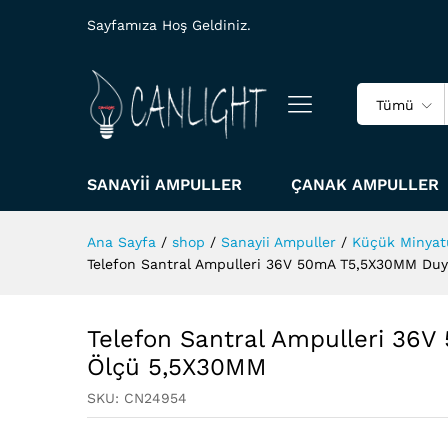
Sayfamıza Hoş Geldiniz.
Tümü
SANAYII AMPULLER
ÇANAK AMPULLER
Ana Sayfa
/
shop
/
Sanayii Ampuller
/
Küçük Minyat
Telefon Santral Ampulleri 36V 50mA T5,5X30MM Duy
Telefon Santral Ampulleri 36
Ölçü 5,5X30MM
SKU:
CN24954