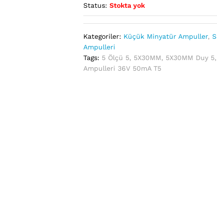
Status:
Stokta yok
Kategoriler:
Küçük Minyatür Ampuller
,
S
Ampulleri
Tags:
5 Ölçü 5
,
5X30MM
,
5X30MM Duy 5
Ampulleri 36V 50mA T5