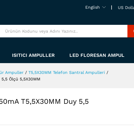
English
US Doll
ISITICI AMPULLER
LED FLORESAN AMPUL
ür Ampuller
/
T5,5X30MM Telefon Santral Ampulleri
/
 5,5 Ölçü 5,5X30MM
V 50mA T5,5X30MM Duy 5,5