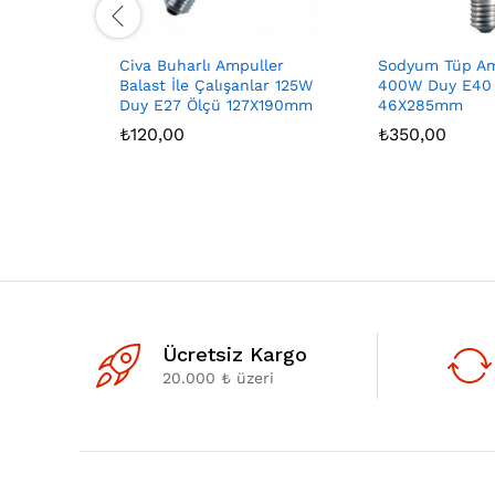
Civa Buharlı Ampuller
Sodyum Tüp Am
Balast İle Çalışanlar 125W
400W Duy E40
Duy E27 Ölçü 127X190mm
46X285mm
₺
120,00
₺
350,00
Ücretsiz Kargo
20.000 ₺ üzeri