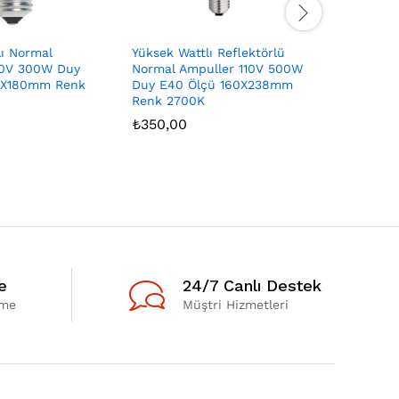
lı Normal
Yüksek Wattlı Reflektörlü
Sodyum T
20V 300W Duy
Normal Ampuller 110V 500W
1000W Du
8X180mm Renk
Duy E40 Ölçü 160X238mm
52X315m
Renk 2700K
₺
0,00
₺
350,00
e
24/7 Canlı Destek
eme
Müştri Hizmetleri