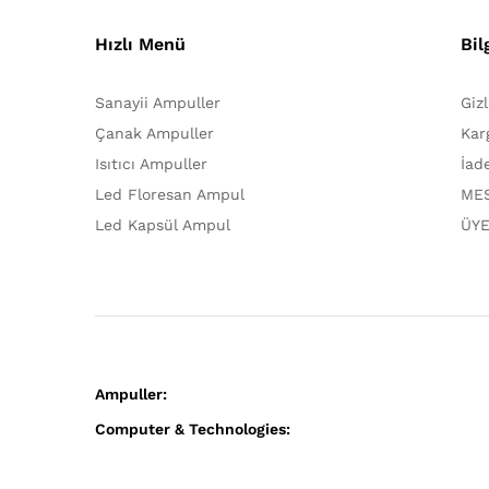
Hızlı Menü
Bil
Sanayii Ampuller
Giz
Çanak Ampuller
Kar
Isıtıcı Ampuller
İad
Led Floresan Ampul
MES
Led Kapsül Ampul
ÜYE
Ampuller:
Computer & Technologies: