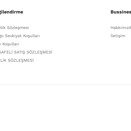
gilendirme
Bussine
lilik Sözleşmesi
Hakkımız
go Sevkiyat Koşulları
İletişim
e Koşulları
AFELİ SATIŞ SÖZLEŞMESİ
LİK SÖZLEŞMESİ