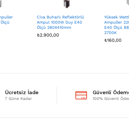
puller
Civa Buharlı Reflektörlü
Yüksek Watt
 Ölçü
Ampul 1000W Duy E40
Ampuller 2
Ölçü 280X410mm
E40 Ölçü 8
2700K
₺
2.900,00
₺
160,00
Ücretsiz İade
Güvenli Ödem
7 Güne Kadar
100% Güvenli Öd