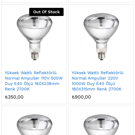
t
t
Out Of Stock
Yüksek Wattlı Reflektörlü
Yüksek Wattlı Reflektörlü
Normal Ampuller 110V 500W
Normal Ampuller 220V
Duy E40 Ölçü 160X238mm
1000W Duy E40 Ölçü
Renk 2700K
180X315mm Renk 2700K
₺
350,00
₺
900,00