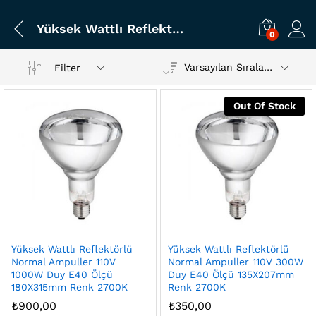
Yüksek Wattlı Reflektörlü Normal Ampuller
0
Varsayılan Sıralama
Filter
Out Of Stock
Yüksek Wattlı Reflektörlü
Yüksek Wattlı Reflektörlü
Normal Ampuller 110V
Normal Ampuller 110V 300W
1000W Duy E40 Ölçü
Duy E40 Ölçü 135X207mm
180X315mm Renk 2700K
Renk 2700K
şük
sek
₺
900,00
₺
350,00