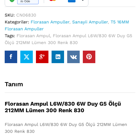
Lümen
300
Renk
SKU:
CN06830
830
Kategoriler:
Florasan Ampuller
,
Sanayii Ampuller
,
T5 16MM
quantity
Florasan Ampuller
Tags:
Florasan Ampul
,
Florasan Ampul L6W/830 6W Duy G5
Ölçü 212MM Lümen 300 Renk 830
Tanım
Florasan Ampul L6W/830 6W Duy G5 Ölçü
212MM Lümen 300 Renk 830
Florasan Ampul L6W/830 6W Duy G5 Ölçü 212MM Lümen
300 Renk 830