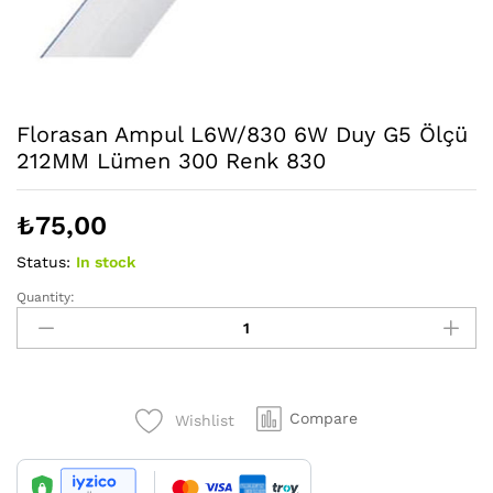
Florasan Ampul L6W/830 6W Duy G5 Ölçü
212MM Lümen 300 Renk 830
₺
75,00
Status:
In stock
Quantity:
Florasan
Ampul
L6W/830
6W
Duy
Compare
Wishlist
G5
Ölçü
212MM