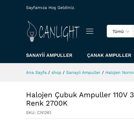
Sayfamıza Hoş Geldiniz.
Tümü
SANAYII AMPULLER
ÇANAK AMPULLER
Ana Sayfa
/
shop
/
Sanayii Ampuller
/
Halojen Norm
Halojen Çubuk Ampuller 110V 
Renk 2700K
SKU:
CN1261