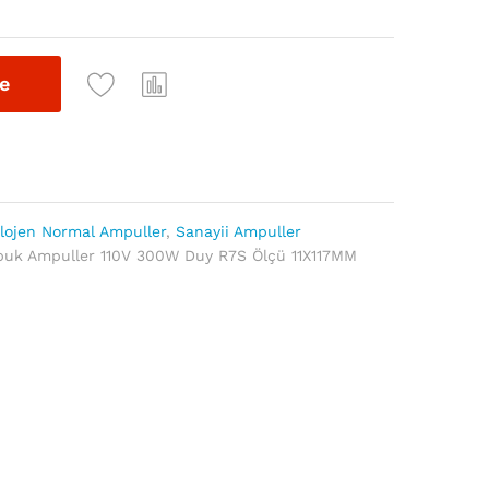
e
lojen Normal Ampuller
,
Sanayii Ampuller
buk Ampuller 110V 300W Duy R7S Ölçü 11X117MM