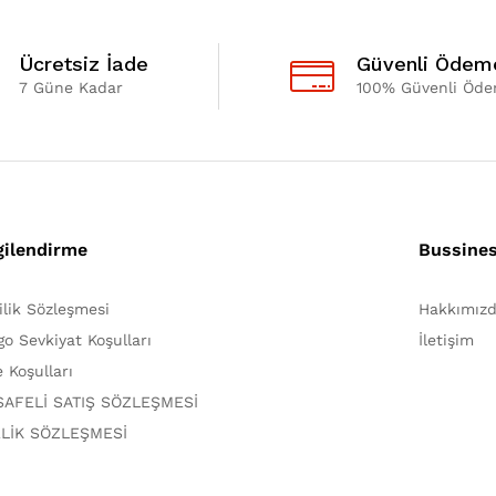
Ücretsiz İade
Güvenli Ödem
7 Güne Kadar
100% Güvenli Öd
gilendirme
Bussine
lilik Sözleşmesi
Hakkımız
go Sevkiyat Koşulları
İletişim
e Koşulları
AFELİ SATIŞ SÖZLEŞMESİ
LİK SÖZLEŞMESİ