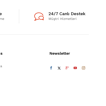
e
24/7 Canlı Destek
eme
Müştri Hizmetleri
ss
Newsletter
da