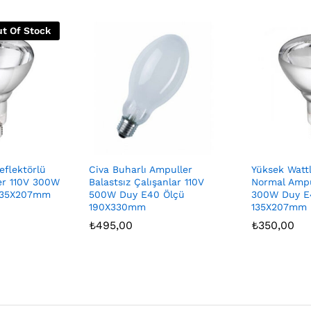
t Of Stock
eflektörlü
Civa Buharlı Ampuller
Yüksek Wattl
er 110V 300W
Balastsız Çalışanlar 110V
Normal Ampu
135X207mm
500W Duy E40 Ölçü
300W Duy E
190X330mm
135X207mm 
₺
495,00
₺
350,00