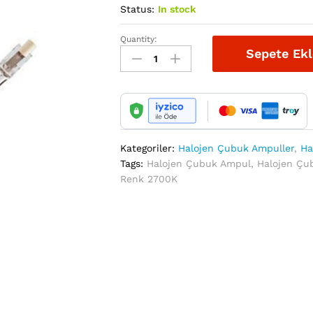
Status:
In stock
Quantity:
Halojen
Sepete Ekl
Çubuk
Ampuller
110V
300W
Duy
R7S
Kategoriler:
Halojen Çubuk Ampuller
,
Ha
Ölçü
Tags:
Halojen Çubuk Ampul
,
Halojen Çu
11X117MM
Renk 2700K
Renk
2700K
quantity