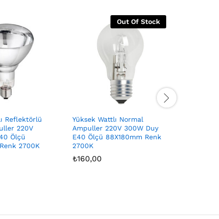
Out Of Stock
ı Reflektörlü
Yüksek Wattlı Normal
Yüksek Wa
ller 220V
Ampuller 220V 300W Duy
Ampuller
40 Ölçü
E40 Ölçü 88X180mm Renk
E27 Ölçü
Renk 2700K
2700K
2700K
₺
160,00
₺
60,00