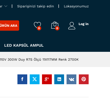
ar
Siparişinizi takip edin
Lokasyonumuz
Log in
ÜRÜN ARA
0
0
LED KAPSÜL AMPUL
 110V 300W Duy R7S Ölçü 11X117MM Renk 2700K