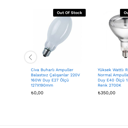
Out Of Stock
Ou
Civa Buharlı Ampuller
Yüksek Wattlı R
Balastsız Çalışanlar 220V
Normal Ampull
160W Duy E27 Ölçü
Duy E40 Ölçü 
127X190mm
Renk 2700K
₺
0,00
₺
350,00