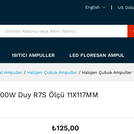
English
US Doll
ISITICI AMPULLER
LED FLORESAN AMPUL
al Ampuller
/
Halojen Çubuk Ampuller
/
Halojen Çubuk Ampuller
300W Duy R7S Ölçü 11X117MM
₺
125,00