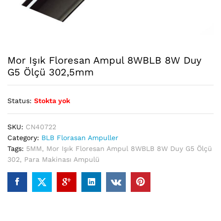
Mor Işık Floresan Ampul 8WBLB 8W Duy
G5 Ölçü 302,5mm
Status:
Stokta yok
SKU:
CN40722
Category:
BLB Florasan Ampuller
Tags:
5MM
,
Mor Işık Floresan Ampul 8WBLB 8W Duy G5 Ölçü
302
,
Para Makinası Ampulü