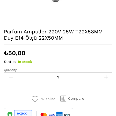
Parfüm Ampuller 220V 25W T22X58MM
Duy E14 Ölçü 22X50MM
₺
50,00
Status:
In stock
Quantity:
Parfüm
Ampuller
220V
25W
T22X58MM
Compare
Wishlist
Duy
E14
Ölçü