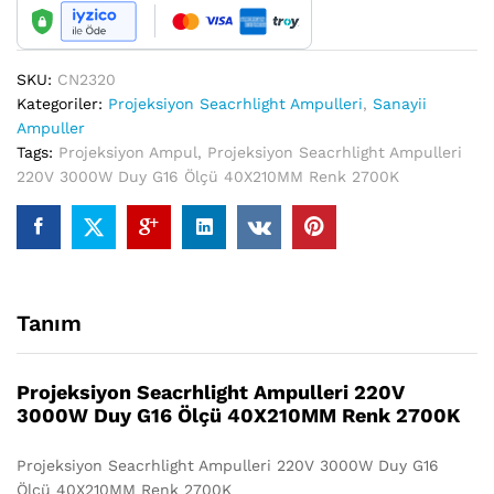
Ölçü
40X210MM
Renk
2700K
SKU:
CN2320
quantity
Kategoriler:
Projeksiyon Seacrhlight Ampulleri
,
Sanayii
Ampuller
Tags:
Projeksiyon Ampul
,
Projeksiyon Seacrhlight Ampulleri
220V 3000W Duy G16 Ölçü 40X210MM Renk 2700K
Tanım
Projeksiyon Seacrhlight Ampulleri 220V
3000W Duy G16 Ölçü 40X210MM Renk 2700K
Projeksiyon Seacrhlight Ampulleri 220V 3000W Duy G16
Ölçü 40X210MM Renk 2700K