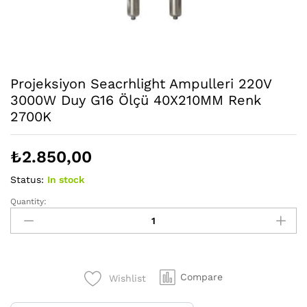
Projeksiyon Seacrhlight Ampulleri 220V
3000W Duy G16 Ölçü 40X210MM Renk
2700K
₺
2.850,00
Status:
In stock
Quantity:
Projeksiyon
Seacrhlight
Ampulleri
220V
3000W
Compare
Wishlist
Duy
G16