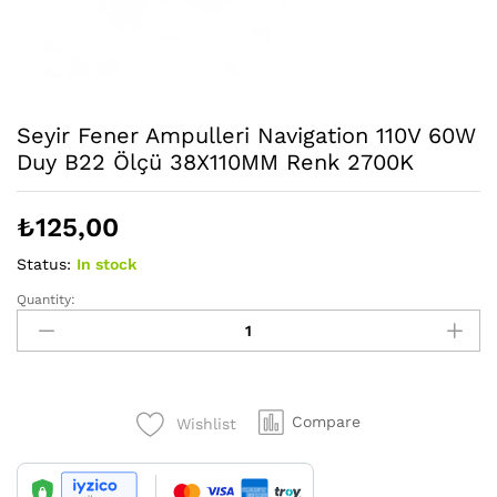
Seyir Fener Ampulleri Navigation 110V 60W
Duy B22 Ölçü 38X110MM Renk 2700K
₺
125,00
Status:
In stock
Quantity:
Seyir
Fener
Ampulleri
Navigation
110V
Compare
Wishlist
60W
Duy
B22