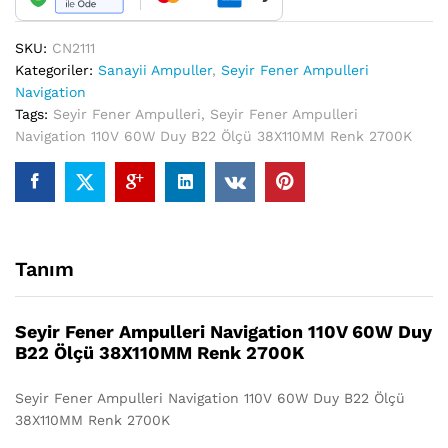
Ölçü
38X110MM
Renk
SKU:
CN2111
2700K
Kategoriler:
Sanayii Ampuller
,
Seyir Fener Ampulleri
quantity
Navigation
Tags:
Seyir Fener Ampulleri
,
Seyir Fener Ampulleri
Navigation 110V 60W Duy B22 Ölçü 38X110MM Renk 2700K
Tanım
Seyir Fener Ampulleri Navigation 110V 60W Duy
B22 Ölçü 38X110MM Renk 2700K
Seyir Fener Ampulleri Navigation 110V 60W Duy B22 Ölçü
38X110MM Renk 2700K