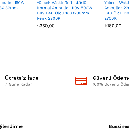
puller 150W
Yüksek Wattlı Reflektörlü
Yüksek Watt
23X132mm
Normal Ampuller 110V 500W
Ampuller 2
Duy E40 Ölçü 160X238mm
E40 Ölçü 1
Renk 2700K
2700K
₺
350,00
₺
160,00
Ücretsiz İade
Güvenli Ödem
7 Güne Kadar
100% Güvenli Öd
gilendirme
Bussine