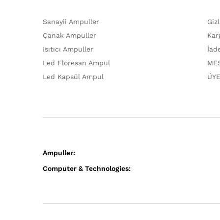
Sanayii Ampuller
Giz
Çanak Ampuller
Kar
Isıtıcı Ampuller
İad
Led Floresan Ampul
MES
Led Kapsül Ampul
ÜYE
Ampuller:
Computer & Technologies: