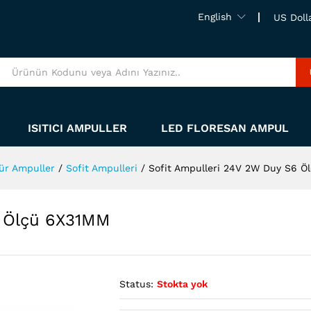
English
US Doll
ISITICI AMPULLER
LED FLORESAN AMPUL
ür Ampuller
/
Sofit Ampulleri
/
Sofit Ampulleri 24V 2W Duy S6 Ö
6 Ölçü 6X31MM
Status:
Stokta yok