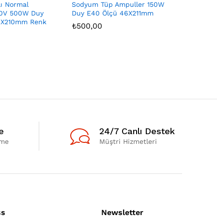
lı Normal
Sodyum Tüp Ampuller 150W
Yüksek Wa
20V 500W Duy
Duy E40 Ölçü 46X211mm
Ampuller
10X210mm Renk
E27 Ölçü
₺
500,00
2700K
₺
60,00
e
24/7 Canlı Destek
eme
Müştri Hizmetleri
ss
Newsletter