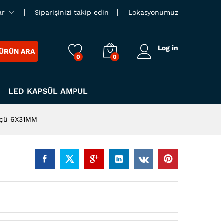
ar
Siparişinizi takip edin
Lokasyonumuz
Log in
ÜRÜN ARA
0
0
LED KAPSÜL AMPUL
lçü 6X31MM