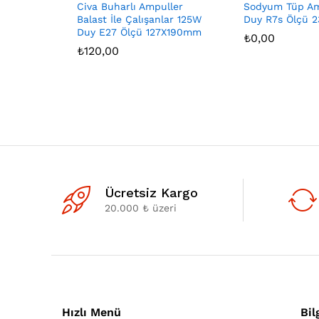
Civa Buharlı Ampuller
Sodyum Tüp Am
Balast İle Çalışanlar 125W
Duy R7s Ölçü 
Duy E27 Ölçü 127X190mm
₺
0,00
₺
120,00
Ücretsiz Kargo
20.000 ₺ üzeri
Hızlı Menü
Bil