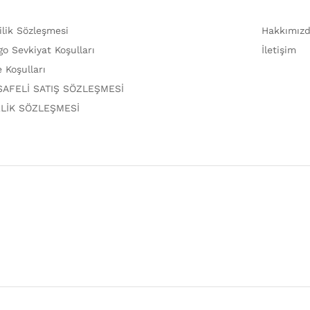
lilik Sözleşmesi
Hakkımız
go Sevkiyat Koşulları
İletişim
e Koşulları
AFELİ SATIŞ SÖZLEŞMESİ
LİK SÖZLEŞMESİ