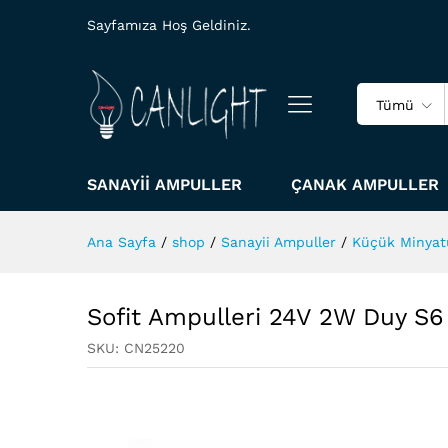
Sayfamıza Hoş Geldiniz.
Tümü
SANAYII AMPULLER
ÇANAK AMPULLER
Ana Sayfa
/
shop
/
Sanayii Ampuller
/
Küçük Minyat
Sofit Ampulleri 24V 2W Duy S
SKU:
CN25220