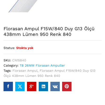
Florasan Ampul F15W/840 Duy G13 Ölçü
438mm Lümen 950 Renk 840
Status:
Stokta yok
SKU:
CN15840
Category:
T8 26MM Florasan Ampuller
Tags:
Florasan Ampul
,
Florasan Ampul F15W/840 Duy G13
Ölçü 438mm Lümen 950 Renk 840