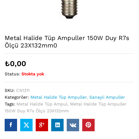
Metal Halide Tüp Ampuller 150W Duy R7s
Ölçü 23X132mm0
₺
0,00
Status:
Stokta yok
SKU:
CN1311
Kategoriler:
Metal Halide Tüp Ampuller
,
Sanayii Ampuller
Tags:
Metal Halide Tüp Ampul
,
Metal Halide Tüp Ampuller
150W Duy R7s Ölçü 23X132mm