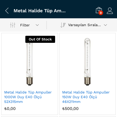
Metal Halide Tüp Ampuller
0
Varsayılan Sıralama
Filter
Out Of Stock
Metal Halide Tüp Ampuller
Metal Halide Tüp Ampuller
1000W Duy E40 Ölçü
150W Duy E40 Ölçü
52X315mm
46X211mm
şük
sek
₺
0,00
₺
500,00
t
t