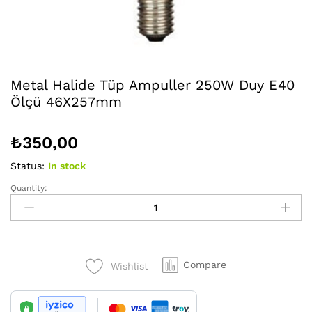
Metal Halide Tüp Ampuller 250W Duy E40
Ölçü 46X257mm
₺
350,00
Status:
In stock
Quantity:
Metal
Halide
Tüp
Ampuller
250W
Compare
Wishlist
Duy
E40
Ölçü