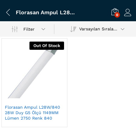
Florasan Ampul L28W/840 28W Duy G5 Ölçü 1149MM Lümen 2750 Renk 840
0
Varsayılan Sıralama
Filter
Out Of Stock
Florasan Ampul L28W/840
28W Duy G5 Ölçü 1149MM
Lümen 2750 Renk 840