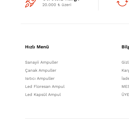
20.000 ₺ üzeri
Hızlı Menü
Bil
Sanayii Ampuller
Giz
Çanak Ampuller
Kar
Isıtıcı Ampuller
İad
Led Floresan Ampul
MES
Led Kapsül Ampul
ÜYE