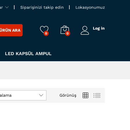
ar
Siparişinizi takip edin
Lokasyonumuz
Log in
ÜRÜN ARA
0
0
LED KAPSÜL AMPUL
ralama
Görünüş