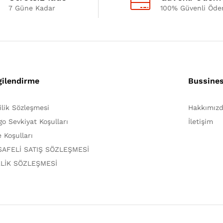
7 Güne Kadar
100% Güvenli Öd
gilendirme
Bussine
lilik Sözleşmesi
Hakkımız
go Sevkiyat Koşulları
İletişim
e Koşulları
AFELİ SATIŞ SÖZLEŞMESİ
LİK SÖZLEŞMESİ