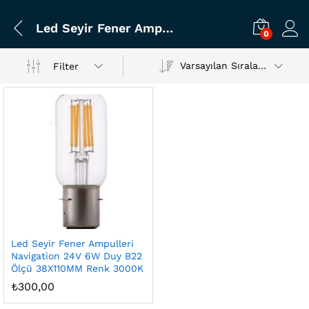
Led Seyir Fener Ampulleri Navigation 24V 6W Duy B22 Ölçü 38X110MM Renk 3000K
0
Varsayılan Sıralama
Filter
Led Seyir Fener Ampulleri
Navigation 24V 6W Duy B22
Ölçü 38X110MM Renk 3000K
₺
300,00