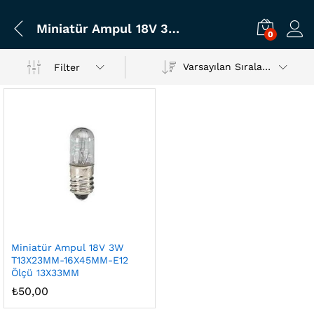
Miniatür Ampul 18V 3W T13X23MM-16X45MM-E12 Ölçü 13X33MM
0
Varsayılan Sıralama
Filter
Miniatür Ampul 18V 3W
T13X23MM-16X45MM-E12
Ölçü 13X33MM
₺
50,00