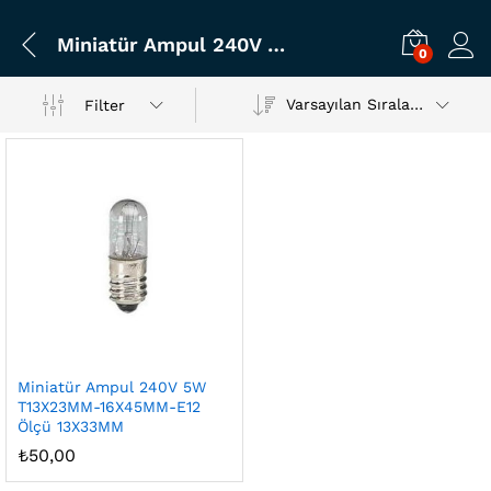
Miniatür Ampul 240V 5W T13X23MM-16X45MM-E12 Ölçü 13X33MM
0
Varsayılan Sıralama
Filter
Miniatür Ampul 240V 5W
T13X23MM-16X45MM-E12
Ölçü 13X33MM
₺
50,00