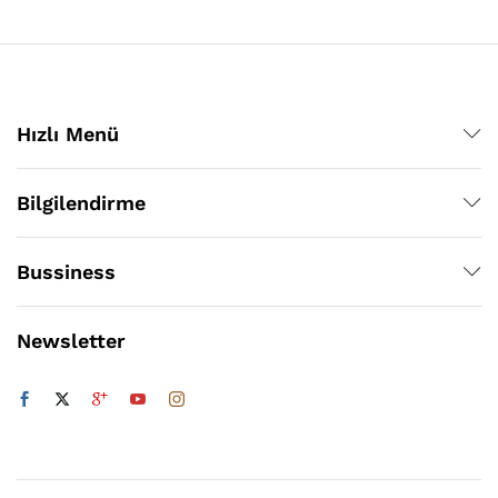
şük
sek
t
t
Hızlı Menü
Bilgilendirme
Bussiness
Newsletter