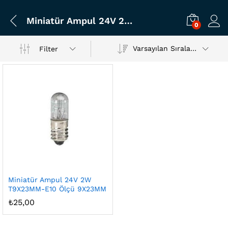
Miniatür Ampul 24V 2W T9X23MM-E10 Ölçü 9X23MM
0
Varsayılan Sıralama
Filter
Miniatür Ampul 24V 2W
T9X23MM-E10 Ölçü 9X23MM
₺
25,00