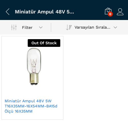
Miniatür Ampul 48V 5W T16X35MM-16X54MM-BA15d Ölçü 16X35MM
0
Varsayılan Sıralama
Filter
Out Of Stock
Miniatür Ampul 48V 5W
T16X35MM-16X54MM-BA15d
Ölçü 16X35MM