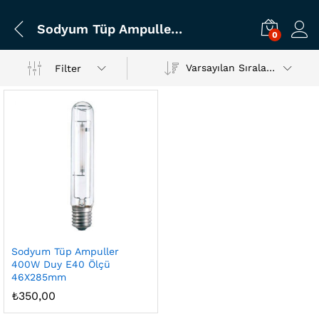
Sodyum Tüp Ampuller 400W Duy E40 Ölçü 46X285mm
0
Varsayılan Sıralama
Filter
Sodyum Tüp Ampuller
400W Duy E40 Ölçü
46X285mm
₺
350,00