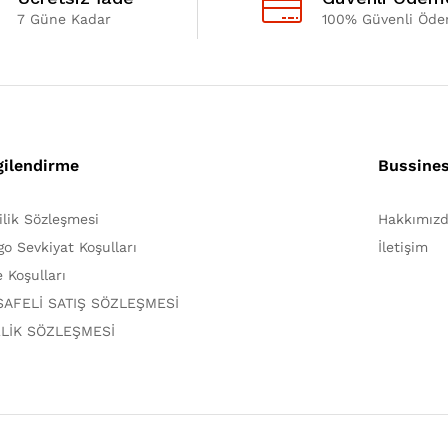
7 Güne Kadar
100% Güvenli Öd
gilendirme
Bussine
lilik Sözleşmesi
Hakkımız
go Sevkiyat Koşulları
İletişim
e Koşulları
AFELİ SATIŞ SÖZLEŞMESİ
LİK SÖZLEŞMESİ