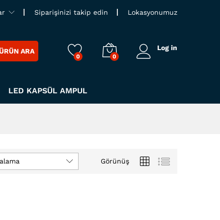
ar
Siparişinizi takip edin
Lokasyonumuz
Log in
ÜRÜN ARA
0
0
LED KAPSÜL AMPUL
ralama
Görünüş