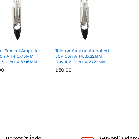
on Santral Ampulleri
Telefon Santral Ampulleri
50mA T4,5X16MM
30V 50mA T4,6X22MM
,5 Ölçü 4,5X16MM
Duy 4.6 Ölçü 4,2X22MM
00
00
₺
₺
50,00
50,00
Ücretsiz İade
Güvenli Ödem