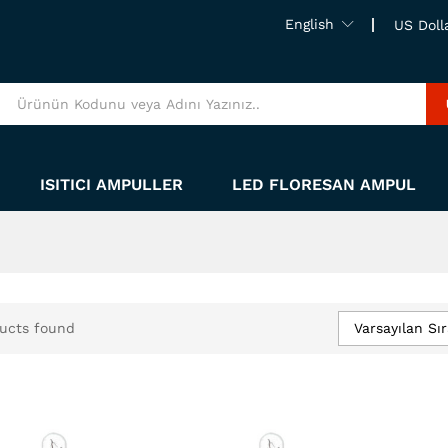
English
US Doll
ISITICI AMPULLER
LED FLORESAN AMPUL
Varsayılan Sı
ucts found