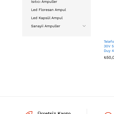
Isıtıcı Ampuller
Led Floresan Ampul
Led Kapsül Ampul
Sanayii Ampuller
Telef
30V 
Duy 4
₺
₺
50,
50,
Ücretsiz Kargo