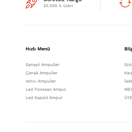
20.000 ₺ üzeri
Hızlı Menü
Bil
Sanayii Ampuller
Giz
Çanak Ampuller
Kar
Isıtıcı Ampuller
İad
Led Floresan Ampul
MES
Led Kapsül Ampul
ÜYE