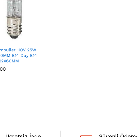
mpuller 110V 25W
60MM E14 Duy E14
 22X60MM
,00
,00
Ücretsiz İade
Güvenli Ödem