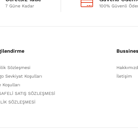
7 Güne Kadar
100% Güvenli Öd
gilendirme
Bussine
lilik Sözleşmesi
Hakkımız
go Sevkiyat Koşulları
İletişim
e Koşulları
AFELİ SATIŞ SÖZLEŞMESİ
LİK SÖZLEŞMESİ