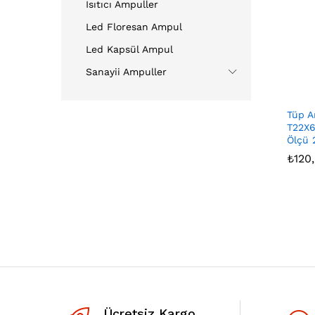
Isıtıcı Ampuller
Led Floresan Ampul
Led Kapsül Ampul
Sanayii Ampuller
Tüp A
T22X
Ölçü
₺
₺
120
120
Ücretsiz Kargo