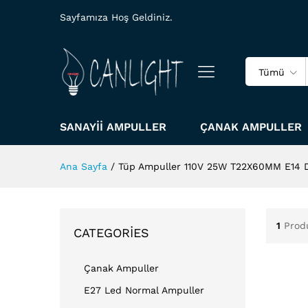
Sayfamıza Hoş Geldiniz.
Tümü
SANAYII AMPULLER
ÇANAK AMPULLER
Ana Sayfa
/
Tüp Ampuller 110V 25W T22X60MM E14 
1
Prod
CATEGORIES
Çanak Ampuller
E27 Led Normal Ampuller