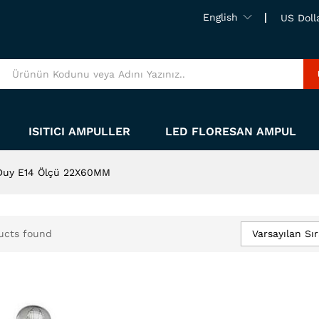
English
US Doll
ISITICI AMPULLER
LED FLORESAN AMPUL
Duy E14 Ölçü 22X60MM
Varsayılan Sı
ucts found