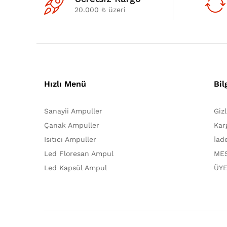
20.000 ₺ üzeri
Hızlı Menü
Bil
Sanayii Ampuller
Giz
Çanak Ampuller
Kar
Isıtıcı Ampuller
İad
Led Floresan Ampul
MES
Led Kapsül Ampul
ÜYE