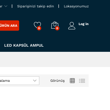
ar
Siparişinizi takip edin
Lokasyonumuz
Log in
ÜRÜN ARA
0
0
LED KAPSÜL AMPUL
ralama
Görünüş