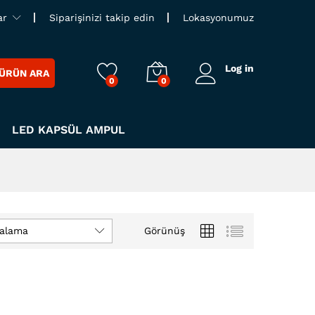
ar
Siparişinizi takip edin
Lokasyonumuz
Log in
ÜRÜN ARA
0
0
LED KAPSÜL AMPUL
ralama
Görünüş