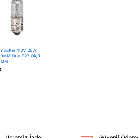
mpuller 110V 25W
70MM Duy E27 Ölçü
0MM
0
0
Ücretsiz İade
Güvenli Ödem