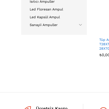
Isıtıcı Ampuller
Led Floresan Ampul
Led Kapsül Ampul
Sanayii Ampuller
Tüp A
T28X
28X7
₺
₺
0,0
0,0
Ücretsiz Kargo