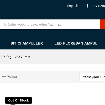
English
US Doll
ISITICI AMPULLER
LED FLORESAN AMPUL
 E27 Ölçü 28X70MM
Varsayılan Sı
ucts found
Out Of Stock