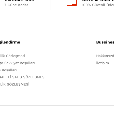
7 Güne Kadar
100% Güvenli Öd
gilendirme
Bussine
lilik Sözleşmesi
Hakkımız
go Sevkiyat Koşulları
İletişim
e Koşulları
AFELİ SATIŞ SÖZLEŞMESİ
LİK SÖZLEŞMESİ