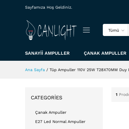
Sayfamıza Hoş Geldiniz.
Tümü
SANAYII AMPULLER
ÇANAK AMPULLER
Ana Sayfa
/
Tüp Ampuller 110V 25W T28X70MM Duy
1
Prod
CATEGORIES
Çanak Ampuller
E27 Led Normal Ampuller