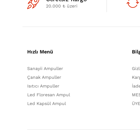
20.000 ₺ üzeri
Hızlı Menü
Bil
Sanayii Ampuller
Giz
Çanak Ampuller
Kar
Isıtıcı Ampuller
İad
Led Floresan Ampul
MES
Led Kapsül Ampul
ÜYE