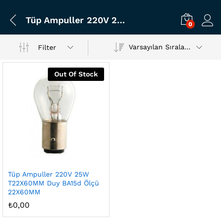
Tüp Ampuller 220V 25W T22X60MM Duy BA15d Ölçü 22X60MM
0
Varsayılan Sıralama
Filter
Out Of Stock
Tüp Ampuller 220V 25W
T22X60MM Duy BA15d Ölçü
22X60MM
₺
0,00